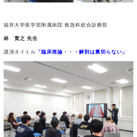
福井大学医学部附属病院 救急科総合診療部
林 寛之 先生
講演タイトル
「
臨床推論・・・解剖は裏切らない
」